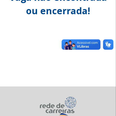
ou encerrada!