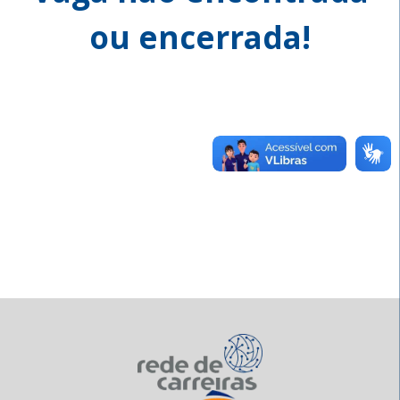
ou encerrada!