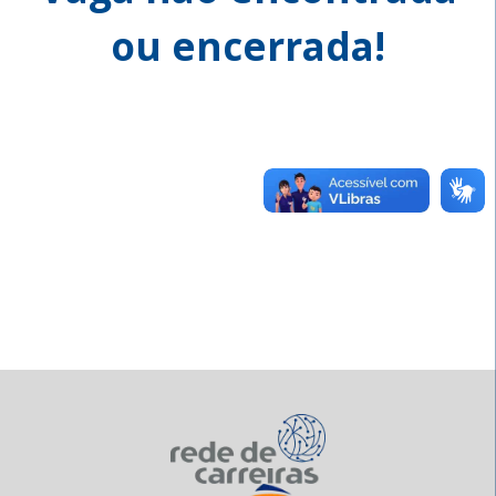
ou encerrada!