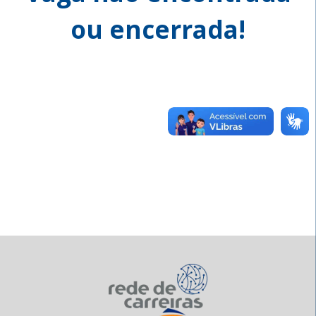
ou encerrada!