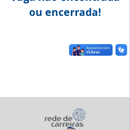
ou encerrada!