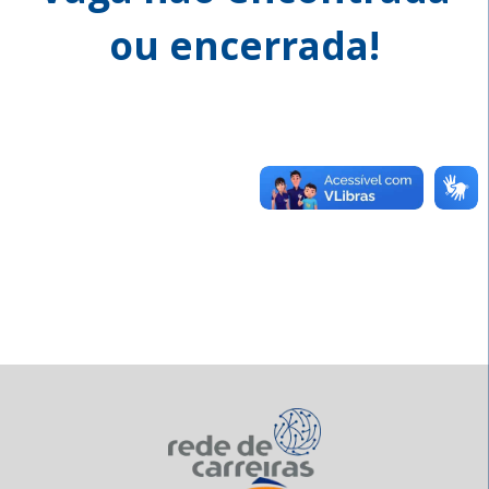
ou encerrada!