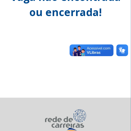
ou encerrada!