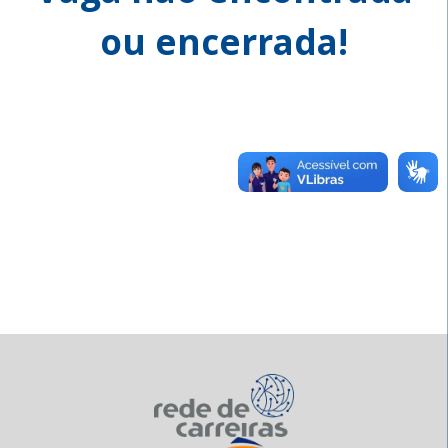
ou encerrada!