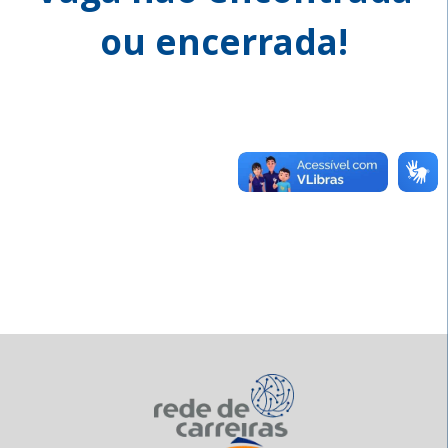
ou encerrada!