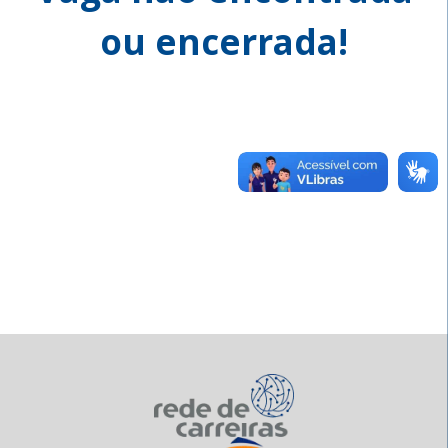
ou encerrada!