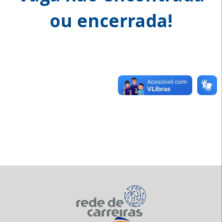
ou encerrada!