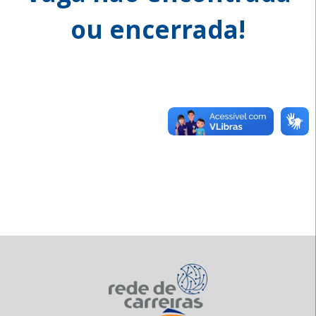
ou encerrada!