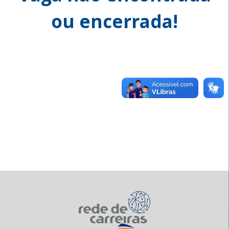
ou encerrada!