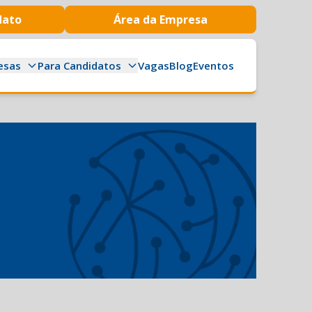
dato
Área da Empresa
esas
Para Candidatos
Vagas
Blog
Eventos