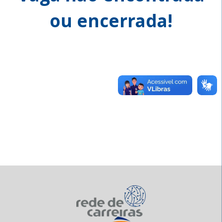
ou encerrada!