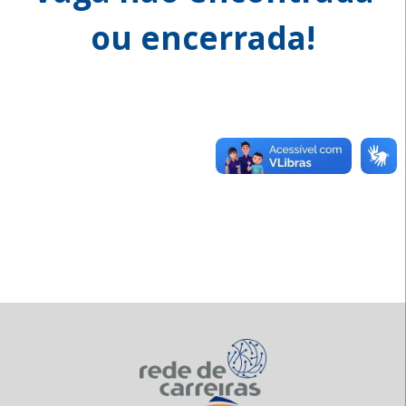
ou encerrada!