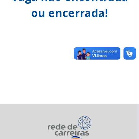
ou encerrada!