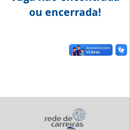
ou encerrada!