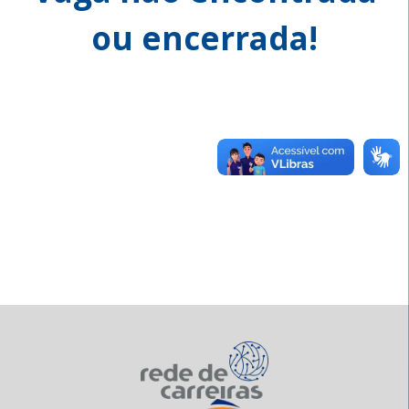
ou encerrada!