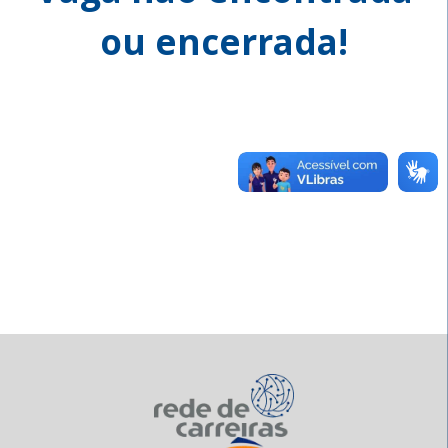
ou encerrada!