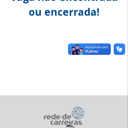
ou encerrada!