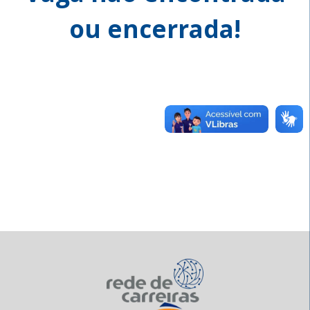
ou encerrada!