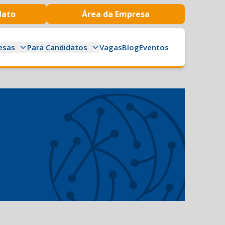
dato
Área da Empresa
esas
Para Candidatos
Vagas
Blog
Eventos