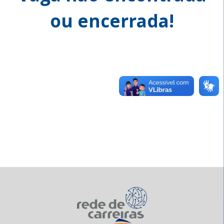
ou encerrada!