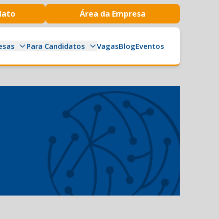
dato
Área da Empresa
esas
Para Candidatos
Vagas
Blog
Eventos