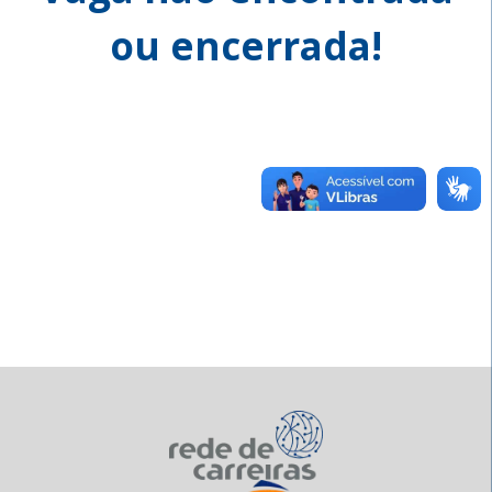
ou encerrada!