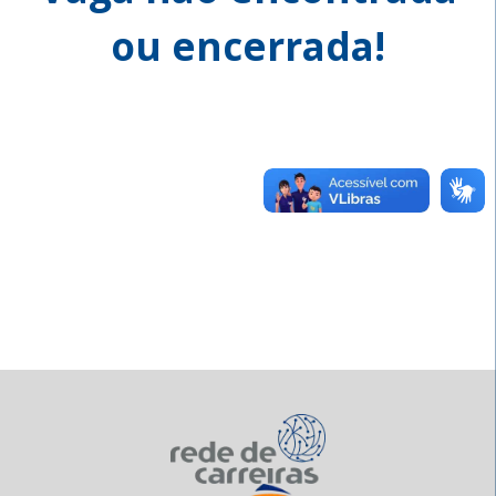
ou encerrada!