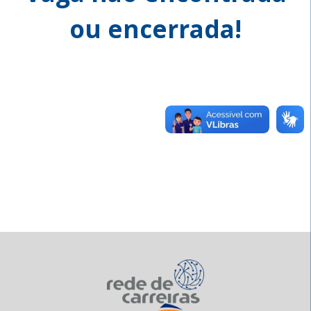
ou encerrada!