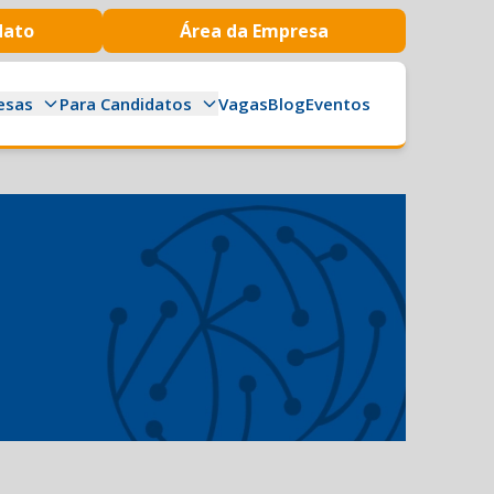
dato
Área da Empresa
esas
Para Candidatos
Vagas
Blog
Eventos