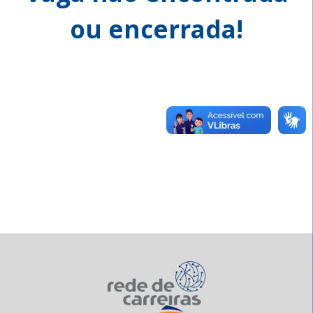
ou encerrada!