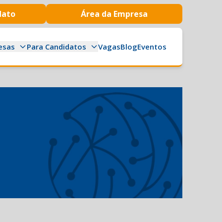
dato
Área da Empresa
esas
Para Candidatos
Vagas
Blog
Eventos