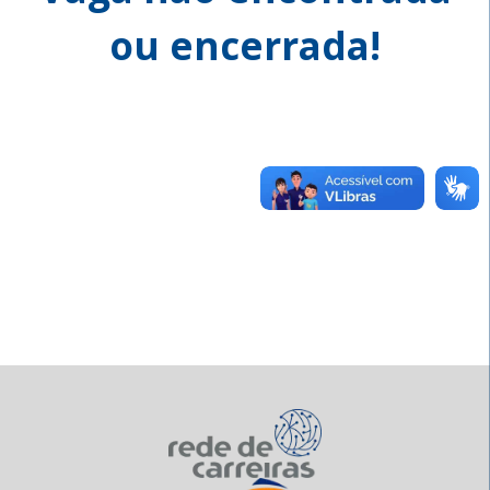
ou encerrada!