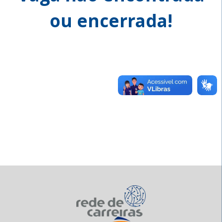
ou encerrada!