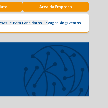
dato
Área da Empresa
esas
Para Candidatos
Vagas
Blog
Eventos