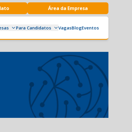
dato
Área da Empresa
esas
Para Candidatos
Vagas
Blog
Eventos