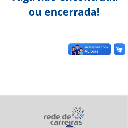
ou encerrada!