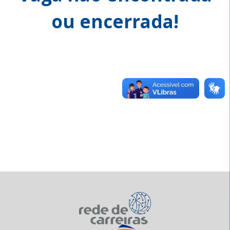
ou encerrada!