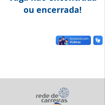
ou encerrada!