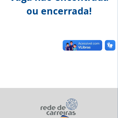
ou encerrada!