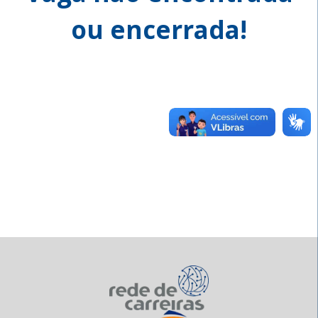
ou encerrada!