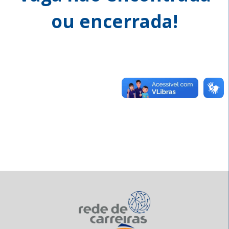
ou encerrada!