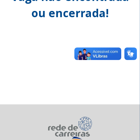
ou encerrada!