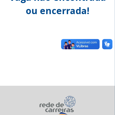
ou encerrada!