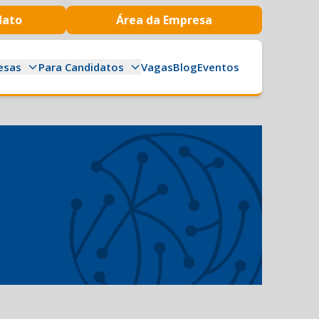
dato
Área da Empresa
esas
Para Candidatos
Vagas
Blog
Eventos