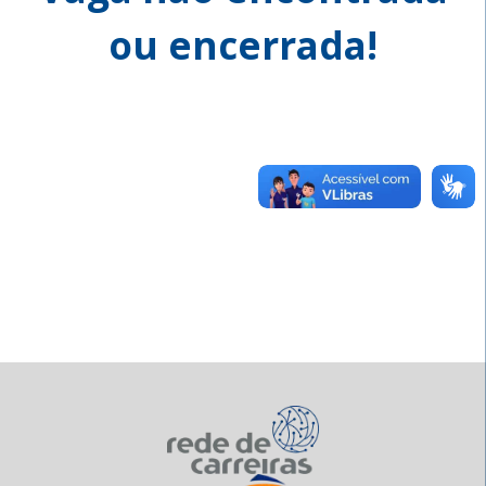
ou encerrada!