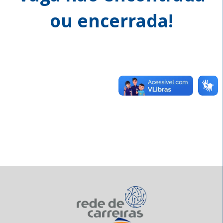
ou encerrada!