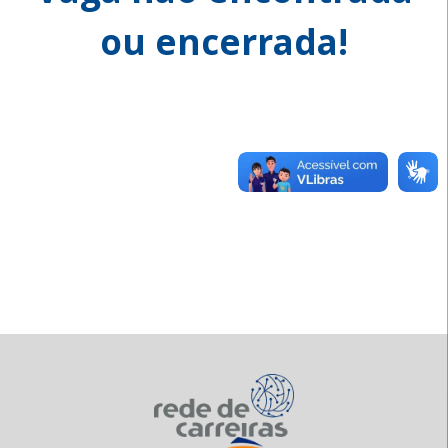
ou encerrada!