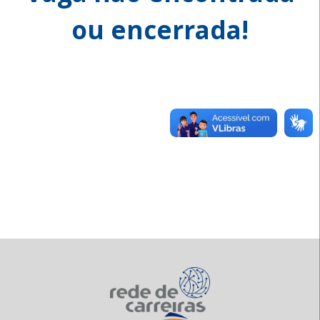
ou encerrada!