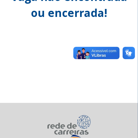
ou encerrada!