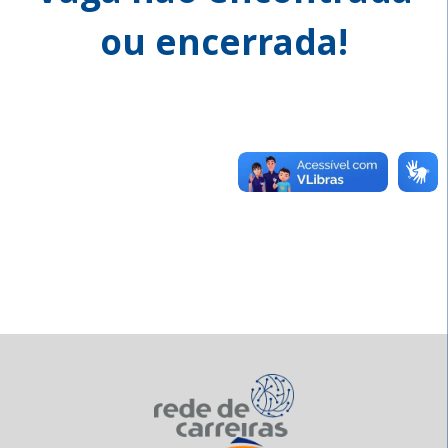
ou encerrada!